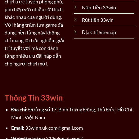
chơi trực tuyến phong phú,
Nạp Tiền 33win
phù hợp với nhiều sở thích
khác nhau của người dùng.
Rút tiền 33win
Với hàng trăm tựa game đa
Địa Chỉ Sitemap
dạng, nền tảng này không
chỉ mang lại trải nghiệm giải
trí tuyệt vời mà còn dành
tặng nhiều ưu đãi hấp dẫn
cho người chơi mới.
Thông Tin 33win
Địa chỉ:
Đường số 17, Bình Trưng Đông, Thủ Đức, Hồ Chí
Minh, Việt Nam
Email:
33winn.uk.com@gmail.com
Website:
https://33winn.uk.com/