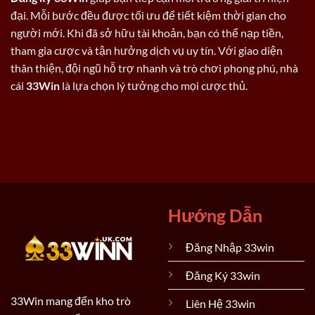
đại. Mỗi bước đều được tối ưu để tiết kiệm thời gian cho
người mới. Khi đã sở hữu tài khoản, bạn có thể nạp tiền,
tham gia cược và tận hưởng dịch vụ uy tín. Với giao diện
thân thiện, đội ngũ hỗ trợ nhanh và trò chơi phong phú, nhà
cái
33Win
là lựa chọn lý tưởng cho mọi cược thủ.
Hướng Dẫn
Đăng Nhập 33win
Đăng Ký 33win
33Win mang đến kho trò
Liên Hệ 33win