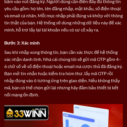
bấm vào nút đăng ký. Người dùng cần điền đầy đủ thông tin
yêu cầu gồm: họ tên, tên đăng nhập, mật khẩu, số điện thoại
và email cá nhân. Mỗi mục nhập phải đúng và khớp với thông
tin thật của bạn. Hệ thống sẽ dùng những dữ liệu này để xác
minh, hỗ trợ lấy lại tài khoản nếu có sự cố xảy ra.
Bước 3: Xác minh
Sau khi nhập xong thông tin, bạn cần xác thực để hệ thống
xác nhận danh tính. Nhà cái chúng tôi sẽ gửi mã OTP gồm 4–
6 chữ số về số điện thoại hoặc email mà cược thủ đã đăng ký.
Bạn mở tin nhắn hoặc kiểm tra hòm thư, lấy mã OTP rồi
nhập đúng vào ô tương ứng trên giao diện. Nếu không thấy
mã, bạn có thể chọn gửi lại nhưng hãy đảm bảo thiết bị kết
nối mạng ổn định.