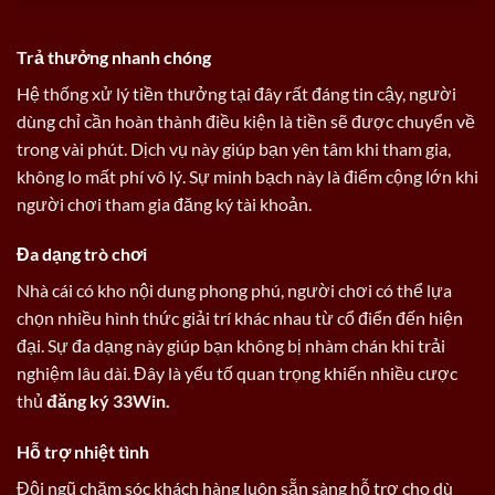
Trả thưởng nhanh chóng
Hệ thống xử lý tiền thưởng tại đây rất đáng tin cậy, người
dùng chỉ cần hoàn thành điều kiện là tiền sẽ được chuyển về
trong vài phút. Dịch vụ này giúp bạn yên tâm khi tham gia,
không lo mất phí vô lý. Sự minh bạch này là điểm cộng lớn khi
người chơi tham gia đăng ký tài khoản.
Đa dạng trò chơi
Nhà cái có kho nội dung phong phú, người chơi có thể lựa
chọn nhiều hình thức giải trí khác nhau từ cổ điển đến hiện
đại. Sự đa dạng này giúp bạn không bị nhàm chán khi trải
nghiệm lâu dài. Đây là yếu tố quan trọng khiến nhiều cược
thủ
đăng ký 33Win.
Hỗ trợ nhiệt tình
Đội ngũ chăm sóc khách hàng luôn sẵn sàng hỗ trợ cho dù