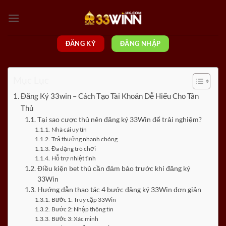
Bỏ
qua
nội
dung
ĐĂNG KÝ
ĐĂNG NHẬP
Mục Lục
Đăng Ký 33win – Cách Tạo Tài Khoản Dễ Hiểu Cho Tân
Thủ
Tại sao cược thủ nên đăng ký 33Win để trải nghiệm?
Nhà cái uy tín
Trả thưởng nhanh chóng
Đa dạng trò chơi
Hỗ trợ nhiệt tình
Điều kiện bet thủ cần đảm bảo trước khi đăng ký
33Win
Hướng dẫn thao tác 4 bước đăng ký 33Win đơn giản
Bước 1: Truy cập 33Win
Bước 2: Nhập thông tin
Bước 3: Xác minh